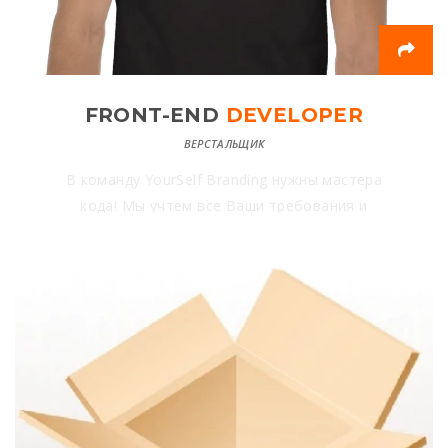
FRONT-END
DEVELOPER
ВЕРСТАЛЬЩИК
В команду YourSelf Branding нужны мастера
кода! Мы учтем все Ваши требования и
пожелания. В свою очередь — наши
требования — это преобразование макета
дизайнера в точную его копию html